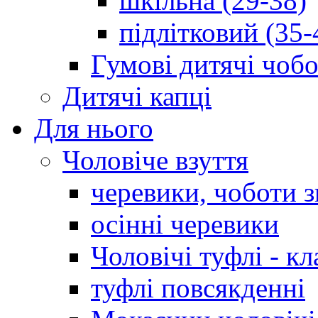
шкільна (29-38)
підлітковий (35-
Гумові дитячі чоб
Дитячі капці
Для нього
Чоловіче взуття
черевики, чоботи 
осінні черевики
Чоловічі туфлі - кл
туфлі повсякденні