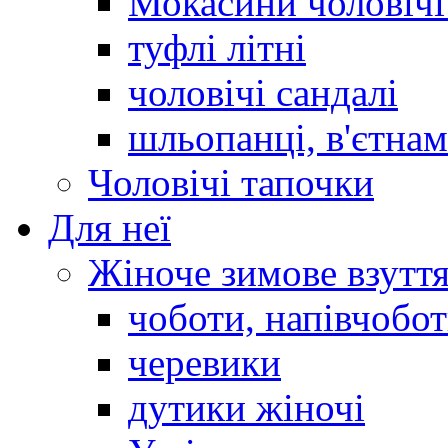
Мокасини чоловічі 
туфлі літні
чоловічі сандалі
шльопанці, в'єтна
Чоловічі тапочки
Для неї
Жіноче зимове взутт
чоботи, напівчобо
черевики
дутики жіночі