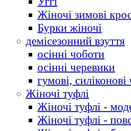
Уггі
Жіночі зимові кро
Бурки жіночі
демісезонний взуття
осінні чоботи
осінні черевики
гумові, силіконові
Жіночі туфлі
Жіночі туфлі - мод
Жіночі туфлі - пов