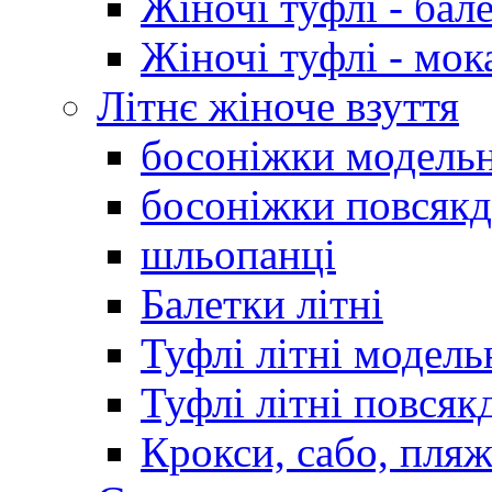
Жіночі туфлі - бал
Жіночі туфлі - мо
Літнє жіноче взуття
босоніжки модельн
босоніжки повсякд
шльопанці
Балетки літні
Туфлі літні модель
Туфлі літні повсяк
Крокси, сабо, пляж