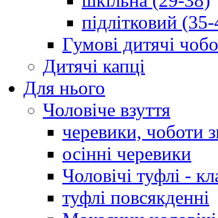
шкільна (29-38)
підлітковий (35-
Гумові дитячі чоб
Дитячі капці
Для нього
Чоловіче взуття
черевики, чоботи 
осінні черевики
Чоловічі туфлі - кл
туфлі повсякденні