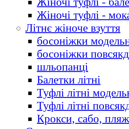
Жіночі туфлі - бал
Жіночі туфлі - мо
Літнє жіноче взуття
босоніжки модельн
босоніжки повсякд
шльопанці
Балетки літні
Туфлі літні модель
Туфлі літні повсяк
Крокси, сабо, пляж