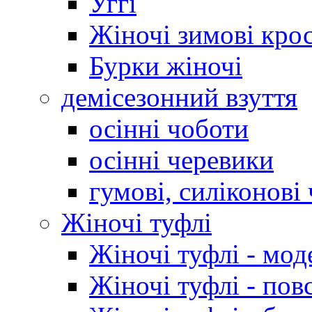
Уггі
Жіночі зимові кро
Бурки жіночі
демісезонний взуття
осінні чоботи
осінні черевики
гумові, силіконові
Жіночі туфлі
Жіночі туфлі - мод
Жіночі туфлі - пов