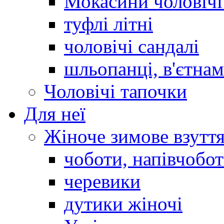
Мокасини чоловічі 
туфлі літні
чоловічі сандалі
шльопанці, в'єтна
Чоловічі тапочки
Для неї
Жіноче зимове взутт
чоботи, напівчобо
черевики
дутики жіночі