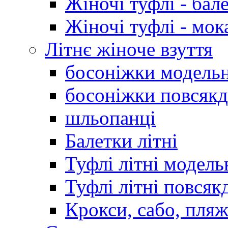
Жіночі туфлі - бал
Жіночі туфлі - мо
Літнє жіноче взуття
босоніжки модельн
босоніжки повсякд
шльопанці
Балетки літні
Туфлі літні модель
Туфлі літні повсяк
Крокси, сабо, пляж