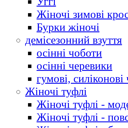
Уггі
Жіночі зимові кро
Бурки жіночі
демісезонний взуття
осінні чоботи
осінні черевики
гумові, силіконові
Жіночі туфлі
Жіночі туфлі - мод
Жіночі туфлі - пов