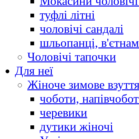
Мокасини чоловічі 
туфлі літні
чоловічі сандалі
шльопанці, в'єтна
Чоловічі тапочки
Для неї
Жіноче зимове взутт
чоботи, напівчобо
черевики
дутики жіночі