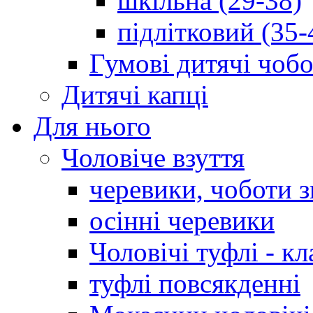
шкільна (29-38)
підлітковий (35-
Гумові дитячі чоб
Дитячі капці
Для нього
Чоловіче взуття
черевики, чоботи 
осінні черевики
Чоловічі туфлі - кл
туфлі повсякденні