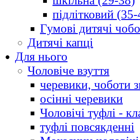
шкільна (29-38)
підлітковий (35-
Гумові дитячі чоб
Дитячі капці
Для нього
Чоловіче взуття
черевики, чоботи 
осінні черевики
Чоловічі туфлі - кл
туфлі повсякденні