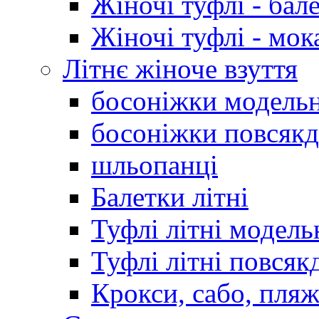
Жіночі туфлі - бал
Жіночі туфлі - мо
Літнє жіноче взуття
босоніжки модельн
босоніжки повсякд
шльопанці
Балетки літні
Туфлі літні модель
Туфлі літні повсяк
Крокси, сабо, пляж