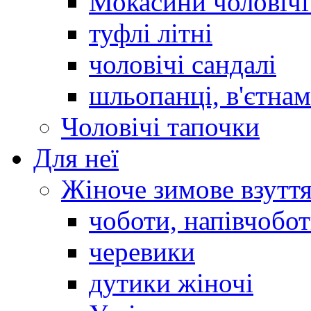
Мокасини чоловічі 
туфлі літні
чоловічі сандалі
шльопанці, в'єтна
Чоловічі тапочки
Для неї
Жіноче зимове взутт
чоботи, напівчобо
черевики
дутики жіночі