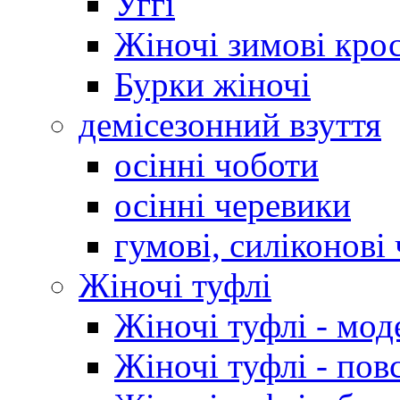
Уггі
Жіночі зимові кро
Бурки жіночі
демісезонний взуття
осінні чоботи
осінні черевики
гумові, силіконові
Жіночі туфлі
Жіночі туфлі - мод
Жіночі туфлі - пов