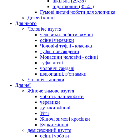
шкільна (29-38)
підлітковий (35-41)
Гумові дитячі чоботи для хлопчика
Дитячі капці
Для нього
Чоловіче взуття
черевики, чоботи зимові
осінні черевики
Чоловічі туфлі - класика
туфлі повсякденні
Мокасини чоловічі - осінні
туфлі літні
чоловічі сандалі
шльопанці, в'єтнамки
Чоловічі тапочки
Для неї
Жіноче зимове взуття
чоботи, напівчоботи
черевики
дутики жіночі
Уггі
Жіночі зимові кросівки
Бурки жіночі
демісезонний взуття
осінні чоботи