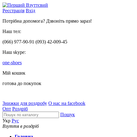
Реєстрація
Вхід
Потрібна допомога? Дзвоніть прямо зараз!
Наш тел:
(066)
977-90-91
(093)
42-009-45
Наш skype:
one-shoes
Мій кошик
готова до покупок
Знижки для роздробу
О нас на facebook
Опт
Роздріб
Пошук
Укр
Рус
Взуття в роздріб
Головна