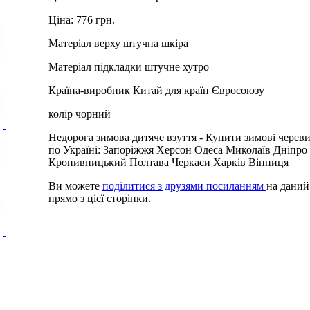
Ціна:
776 грн.
Матеріал верху
штучна шкіра
Матеріал підкладки
штучне хутро
Країна-виробник
Китай для країн Євросоюзу
колір
чорний
Недорога зимова дитяче взуття -
Купити
зимові черев
по Україні: Запоріжжя Херсон Одеса Миколаїв Дніпро
Кропивницький Полтава Черкаси Харків Вінниця
Ви можете
поділитися з друзями посиланням
на даний
прямо з цієї сторінки.