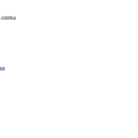
-106964
ння