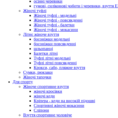
осінні черевики
гумові, силіконові чоботи і черевики, взуття 
Жіночі туфлі
Жіночі туфлі - модельні
Жіночі туфлі - повсякденні
Жіночі туфлі - балетки
Жіночі туфлі - мокасини
Літнє жіноче взуття
босоніжки модельні
босоніжки повсякденні
шльопанці
Балетки літні
Туфлі літні модельні
Туфлі літні повсякденні
Крокси, сабо, пляжне взуття
Сумки, рюкзаки
Жіночі тапочки
Для спорту
Жіноче спортивне взуття
жіночі кросівки
жіночі кеди
Кріпера - кеди на високій підошві
Спортивні жіночі мокасини
Сліпони
Взуття спортивне чоловіче