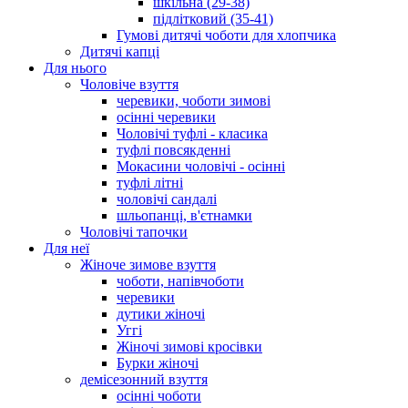
шкільна (29-38)
підлітковий (35-41)
Гумові дитячі чоботи для хлопчика
Дитячі капці
Для нього
Чоловіче взуття
черевики, чоботи зимові
осінні черевики
Чоловічі туфлі - класика
туфлі повсякденні
Мокасини чоловічі - осінні
туфлі літні
чоловічі сандалі
шльопанці, в'єтнамки
Чоловічі тапочки
Для неї
Жіноче зимове взуття
чоботи, напівчоботи
черевики
дутики жіночі
Уггі
Жіночі зимові кросівки
Бурки жіночі
демісезонний взуття
осінні чоботи