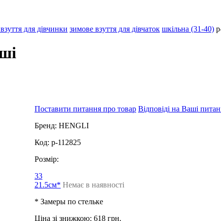
взуття для дівчинки
зимове взуття для дівчаток
шкільна (31-40)
p
мші
Поставити питання про товар
Відповіді на Ваші пита
Бренд:
HENGLI
Код:
p-112825
Розмір:
33
21.5см*
Немає в наявності
* Замеры по стельке
Ціна зі знижкою:
618 грн.