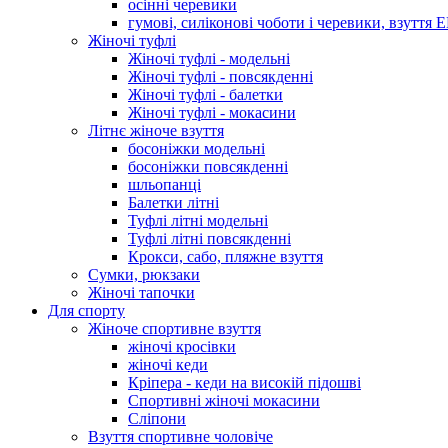
осінні черевики
гумові, силіконові чоботи і черевики, взуття 
Жіночі туфлі
Жіночі туфлі - модельні
Жіночі туфлі - повсякденні
Жіночі туфлі - балетки
Жіночі туфлі - мокасини
Літнє жіноче взуття
босоніжки модельні
босоніжки повсякденні
шльопанці
Балетки літні
Туфлі літні модельні
Туфлі літні повсякденні
Крокси, сабо, пляжне взуття
Сумки, рюкзаки
Жіночі тапочки
Для спорту
Жіноче спортивне взуття
жіночі кросівки
жіночі кеди
Кріпера - кеди на високій підошві
Спортивні жіночі мокасини
Сліпони
Взуття спортивне чоловіче