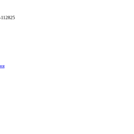
-112825
ння