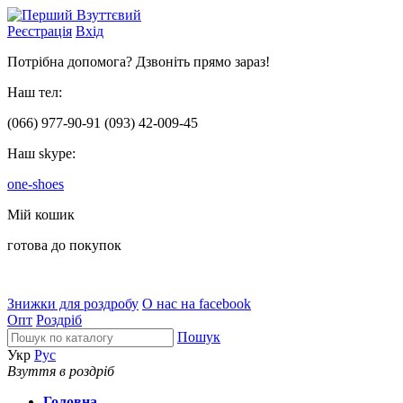
Реєстрація
Вхід
Потрібна допомога? Дзвоніть прямо зараз!
Наш тел:
(066)
977-90-91
(093)
42-009-45
Наш skype:
one-shoes
Мій кошик
готова до покупок
Знижки для роздробу
О нас на facebook
Опт
Роздріб
Пошук
Укр
Рус
Взуття в роздріб
Головна