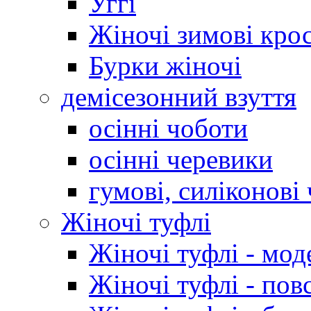
Уггі
Жіночі зимові кро
Бурки жіночі
демісезонний взуття
осінні чоботи
осінні черевики
гумові, силіконові
Жіночі туфлі
Жіночі туфлі - мод
Жіночі туфлі - пов