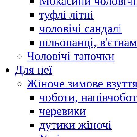
Мокасини чоловічі 
туфлі літні
чоловічі сандалі
шльопанці, в'єтна
Чоловічі тапочки
Для неї
Жіноче зимове взутт
чоботи, напівчобо
черевики
дутики жіночі