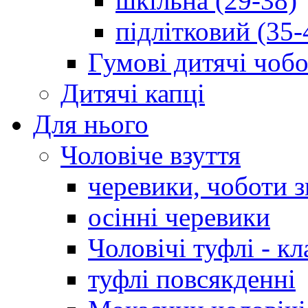
шкільна (29-38)
підлітковий (35-
Гумові дитячі чоб
Дитячі капці
Для нього
Чоловіче взуття
черевики, чоботи 
осінні черевики
Чоловічі туфлі - кл
туфлі повсякденні