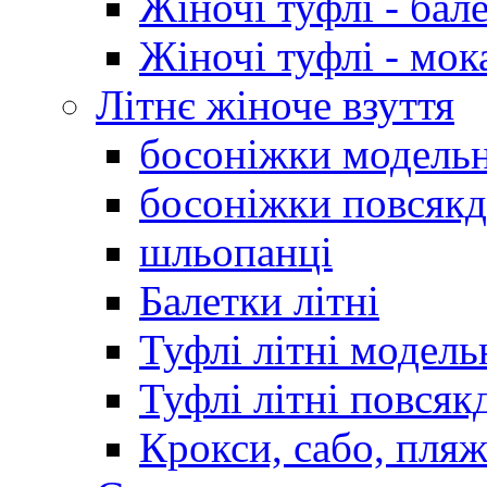
Жіночі туфлі - бал
Жіночі туфлі - мо
Літнє жіноче взуття
босоніжки модельн
босоніжки повсякд
шльопанці
Балетки літні
Туфлі літні модель
Туфлі літні повсяк
Крокси, сабо, пляж