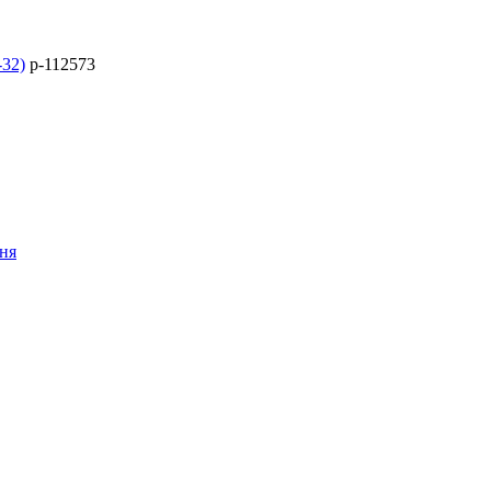
-32)
p-112573
ння