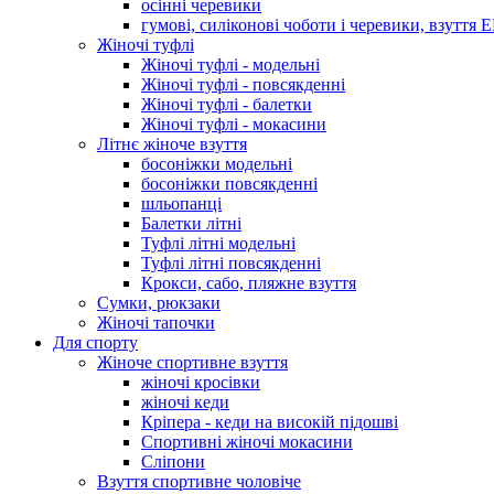
осінні черевики
гумові, силіконові чоботи і черевики, взуття 
Жіночі туфлі
Жіночі туфлі - модельні
Жіночі туфлі - повсякденні
Жіночі туфлі - балетки
Жіночі туфлі - мокасини
Літнє жіноче взуття
босоніжки модельні
босоніжки повсякденні
шльопанці
Балетки літні
Туфлі літні модельні
Туфлі літні повсякденні
Крокси, сабо, пляжне взуття
Сумки, рюкзаки
Жіночі тапочки
Для спорту
Жіноче спортивне взуття
жіночі кросівки
жіночі кеди
Кріпера - кеди на високій підошві
Спортивні жіночі мокасини
Сліпони
Взуття спортивне чоловіче