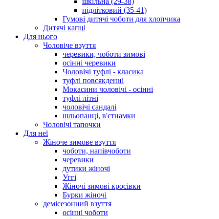
шкільна (29-38)
підлітковий (35-41)
Гумові дитячі чоботи для хлопчика
Дитячі капці
Для нього
Чоловіче взуття
черевики, чоботи зимові
осінні черевики
Чоловічі туфлі - класика
туфлі повсякденні
Мокасини чоловічі - осінні
туфлі літні
чоловічі сандалі
шльопанці, в'єтнамки
Чоловічі тапочки
Для неї
Жіноче зимове взуття
чоботи, напівчоботи
черевики
дутики жіночі
Уггі
Жіночі зимові кросівки
Бурки жіночі
демісезонний взуття
осінні чоботи