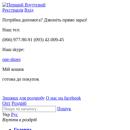
Реєстрація
Вхід
Потрібна допомога? Дзвоніть прямо зараз!
Наш тел:
(066)
977-90-91
(093)
42-009-45
Наш skype:
one-shoes
Мій кошик
готова до покупок
Знижки для роздробу
О нас на facebook
Опт
Роздріб
Пошук
Укр
Рус
Взуття в роздріб
Головна