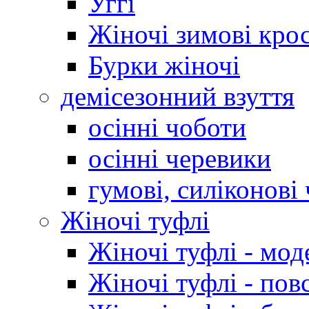
Уггі
Жіночі зимові кро
Бурки жіночі
демісезонний взуття
осінні чоботи
осінні черевики
гумові, силіконові
Жіночі туфлі
Жіночі туфлі - мод
Жіночі туфлі - пов