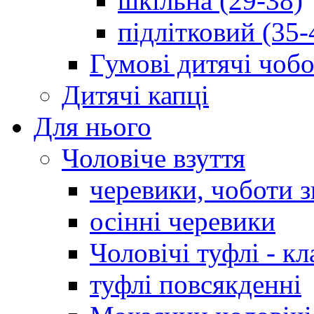
шкільна (29-38)
підлітковий (35-
Гумові дитячі чоб
Дитячі капці
Для нього
Чоловіче взуття
черевики, чоботи 
осінні черевики
Чоловічі туфлі - кл
туфлі повсякденні