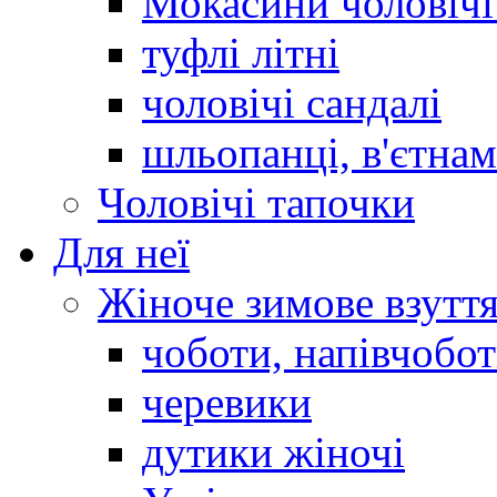
Мокасини чоловічі 
туфлі літні
чоловічі сандалі
шльопанці, в'єтна
Чоловічі тапочки
Для неї
Жіноче зимове взутт
чоботи, напівчобо
черевики
дутики жіночі