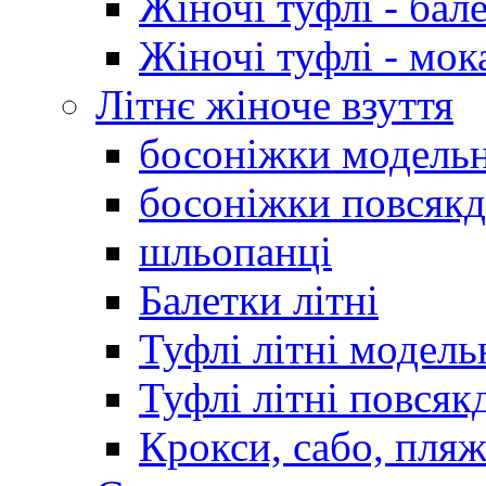
Жіночі туфлі - бал
Жіночі туфлі - мо
Літнє жіноче взуття
босоніжки модельн
босоніжки повсякд
шльопанці
Балетки літні
Туфлі літні модель
Туфлі літні повсяк
Крокси, сабо, пляж