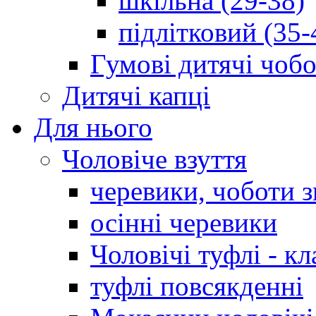
шкільна (29-38)
підлітковий (35-
Гумові дитячі чоб
Дитячі капці
Для нього
Чоловіче взуття
черевики, чоботи 
осінні черевики
Чоловічі туфлі - кл
туфлі повсякденні