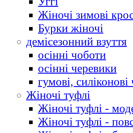
Уггі
Жіночі зимові кро
Бурки жіночі
демісезонний взуття
осінні чоботи
осінні черевики
гумові, силіконові
Жіночі туфлі
Жіночі туфлі - мод
Жіночі туфлі - пов