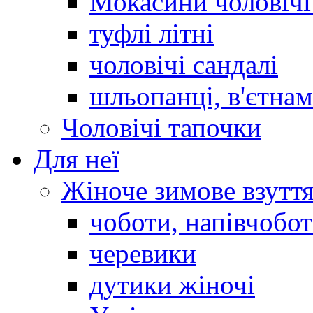
Мокасини чоловічі 
туфлі літні
чоловічі сандалі
шльопанці, в'єтна
Чоловічі тапочки
Для неї
Жіноче зимове взутт
чоботи, напівчобо
черевики
дутики жіночі