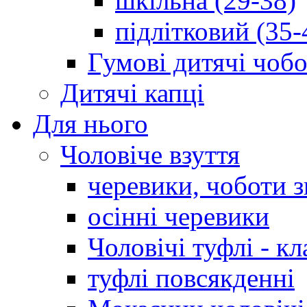
шкільна (29-38)
підлітковий (35-
Гумові дитячі чоб
Дитячі капці
Для нього
Чоловіче взуття
черевики, чоботи 
осінні черевики
Чоловічі туфлі - кл
туфлі повсякденні