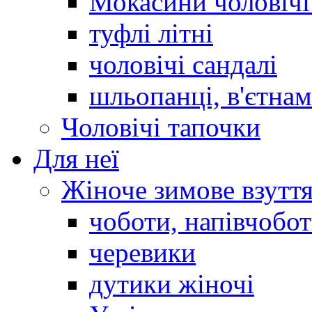
Мокасини чоловічі 
туфлі літні
чоловічі сандалі
шльопанці, в'єтна
Чоловічі тапочки
Для неї
Жіноче зимове взутт
чоботи, напівчобо
черевики
дутики жіночі