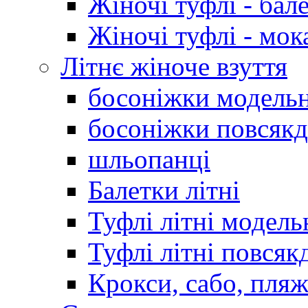
Жіночі туфлі - бал
Жіночі туфлі - мо
Літнє жіноче взуття
босоніжки модельн
босоніжки повсякд
шльопанці
Балетки літні
Туфлі літні модель
Туфлі літні повсяк
Крокси, сабо, пляж