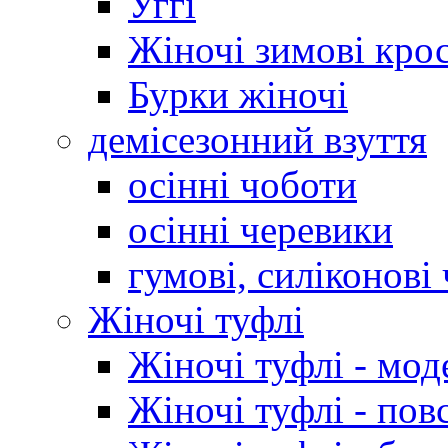
Уггі
Жіночі зимові кро
Бурки жіночі
демісезонний взуття
осінні чоботи
осінні черевики
гумові, силіконові
Жіночі туфлі
Жіночі туфлі - мод
Жіночі туфлі - пов