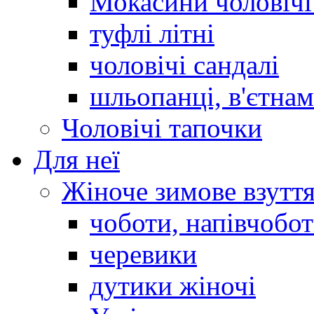
Мокасини чоловічі 
туфлі літні
чоловічі сандалі
шльопанці, в'єтна
Чоловічі тапочки
Для неї
Жіноче зимове взутт
чоботи, напівчобо
черевики
дутики жіночі