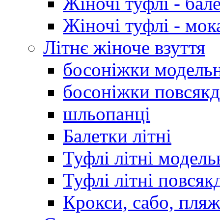
Жіночі туфлі - бал
Жіночі туфлі - мо
Літнє жіноче взуття
босоніжки модельн
босоніжки повсякд
шльопанці
Балетки літні
Туфлі літні модель
Туфлі літні повсяк
Крокси, сабо, пляж