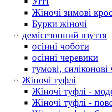
Уггі
Жіночі зимові кро
Бурки жіночі
демісезонний взуття
осінні чоботи
осінні черевики
гумові, силіконові
Жіночі туфлі
Жіночі туфлі - мод
Жіночі туфлі - пов