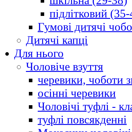
шкільна (29-38)
підлітковий (35-
Гумові дитячі чоб
Дитячі капці
Для нього
Чоловіче взуття
черевики, чоботи 
осінні черевики
Чоловічі туфлі - кл
туфлі повсякденні