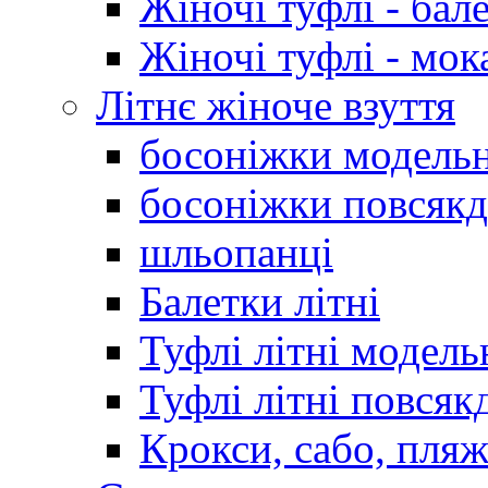
Жіночі туфлі - бал
Жіночі туфлі - мо
Літнє жіноче взуття
босоніжки модельн
босоніжки повсякд
шльопанці
Балетки літні
Туфлі літні модель
Туфлі літні повсяк
Крокси, сабо, пляж