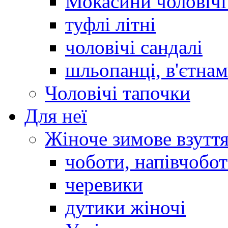
Мокасини чоловічі 
туфлі літні
чоловічі сандалі
шльопанці, в'єтна
Чоловічі тапочки
Для неї
Жіноче зимове взутт
чоботи, напівчобо
черевики
дутики жіночі