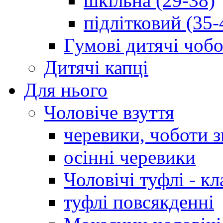
шкільна (29-38)
підлітковий (35-
Гумові дитячі чоб
Дитячі капці
Для нього
Чоловіче взуття
черевики, чоботи 
осінні черевики
Чоловічі туфлі - кл
туфлі повсякденні