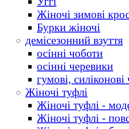
Уггі
Жіночі зимові кро
Бурки жіночі
демісезонний взуття
осінні чоботи
осінні черевики
гумові, силіконові
Жіночі туфлі
Жіночі туфлі - мод
Жіночі туфлі - пов