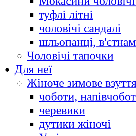
Мокасини чоловічі 
туфлі літні
чоловічі сандалі
шльопанці, в'єтна
Чоловічі тапочки
Для неї
Жіноче зимове взутт
чоботи, напівчобо
черевики
дутики жіночі