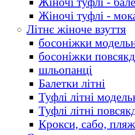
Жіночі туфлі - бал
Жіночі туфлі - мо
Літнє жіноче взуття
босоніжки модельн
босоніжки повсякд
шльопанці
Балетки літні
Туфлі літні модель
Туфлі літні повсяк
Крокси, сабо, пляж