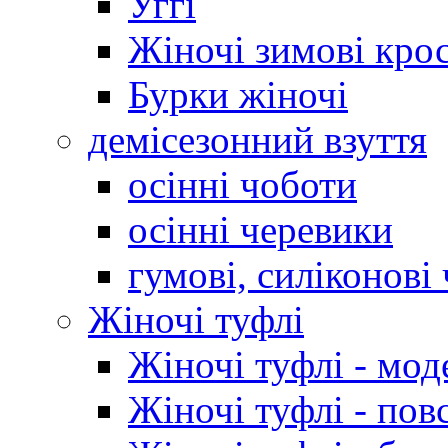
Уггі
Жіночі зимові кро
Бурки жіночі
демісезонний взуття
осінні чоботи
осінні черевики
гумові, силіконові
Жіночі туфлі
Жіночі туфлі - мод
Жіночі туфлі - пов