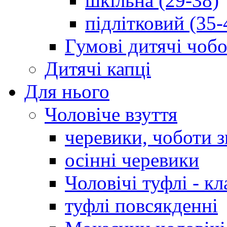
шкільна (29-38)
підлітковий (35-
Гумові дитячі чоб
Дитячі капці
Для нього
Чоловіче взуття
черевики, чоботи 
осінні черевики
Чоловічі туфлі - кл
туфлі повсякденні