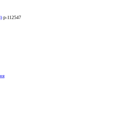
)
p-112547
ння