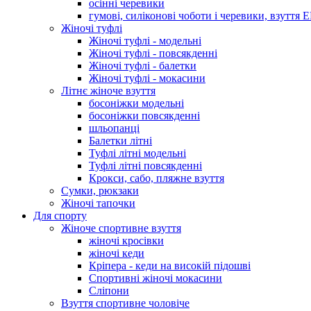
осінні черевики
гумові, силіконові чоботи і черевики, взуття 
Жіночі туфлі
Жіночі туфлі - модельні
Жіночі туфлі - повсякденні
Жіночі туфлі - балетки
Жіночі туфлі - мокасини
Літнє жіноче взуття
босоніжки модельні
босоніжки повсякденні
шльопанці
Балетки літні
Туфлі літні модельні
Туфлі літні повсякденні
Крокси, сабо, пляжне взуття
Сумки, рюкзаки
Жіночі тапочки
Для спорту
Жіноче спортивне взуття
жіночі кросівки
жіночі кеди
Кріпера - кеди на високій підошві
Спортивні жіночі мокасини
Сліпони
Взуття спортивне чоловіче