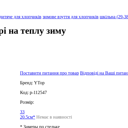
дитяче для хлопчиків
зимове взуття для хлопчиків
шкільна (29-38
рі на теплу зиму
Поставити питання про товар
Відповіді на Ваші пита
Бренд:
YTop
Код:
p-112547
Розмір:
33
20.5см*
Немає в наявності
* Замеры по стельке