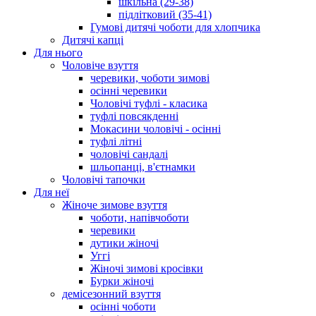
шкільна (29-38)
підлітковий (35-41)
Гумові дитячі чоботи для хлопчика
Дитячі капці
Для нього
Чоловіче взуття
черевики, чоботи зимові
осінні черевики
Чоловічі туфлі - класика
туфлі повсякденні
Мокасини чоловічі - осінні
туфлі літні
чоловічі сандалі
шльопанці, в'єтнамки
Чоловічі тапочки
Для неї
Жіноче зимове взуття
чоботи, напівчоботи
черевики
дутики жіночі
Уггі
Жіночі зимові кросівки
Бурки жіночі
демісезонний взуття
осінні чоботи