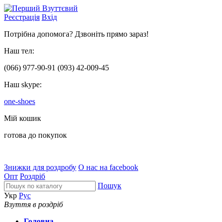
Реєстрація
Вхід
Потрібна допомога? Дзвоніть прямо зараз!
Наш тел:
(066)
977-90-91
(093)
42-009-45
Наш skype:
one-shoes
Мій кошик
готова до покупок
Знижки для роздробу
О нас на facebook
Опт
Роздріб
Пошук
Укр
Рус
Взуття в роздріб
Головна