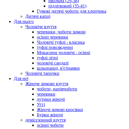
шкільна (29-38)
підлітковий (35-41)
Гумові дитячі чоботи для хлопчика
Дитячі капці
Для нього
Чоловіче взуття
черевики, чоботи зимові
осінні черевики
Чоловічі туфлі - класика
туфлі повсякденні
Мокасини чоловічі - осінні
туфлі літні
чоловічі сандалі
шльопанці, в'єтнамки
Чоловічі тапочки
Для неї
Жіноче зимове взуття
чоботи, напівчоботи
черевики
дутики жіночі
Уггі
Жіночі зимові кросівки
Бурки жіночі
демісезонний взуття
осінні чоботи