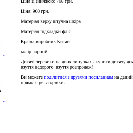
Ціна зі знижкою:
768 грн.
Ціна:
960 грн.
Матеріал верху
штучна шкіра
Матеріал підкладки
фліс
Країна-виробник
Китай
колір
чорний
Дитячі черевики на двох липучках - купити дитячу де
взуття недорого, взуття розпродаж!
Ви можете
поділитися з друзями посиланням
на даний
прямо з цієї сторінки.