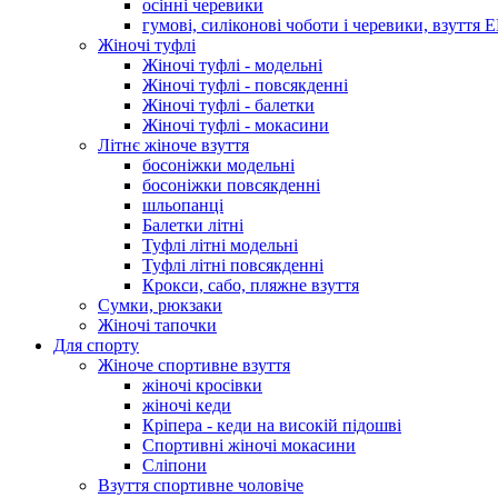
осінні черевики
гумові, силіконові чоботи і черевики, взуття 
Жіночі туфлі
Жіночі туфлі - модельні
Жіночі туфлі - повсякденні
Жіночі туфлі - балетки
Жіночі туфлі - мокасини
Літнє жіноче взуття
босоніжки модельні
босоніжки повсякденні
шльопанці
Балетки літні
Туфлі літні модельні
Туфлі літні повсякденні
Крокси, сабо, пляжне взуття
Сумки, рюкзаки
Жіночі тапочки
Для спорту
Жіноче спортивне взуття
жіночі кросівки
жіночі кеди
Кріпера - кеди на високій підошві
Спортивні жіночі мокасини
Сліпони
Взуття спортивне чоловіче