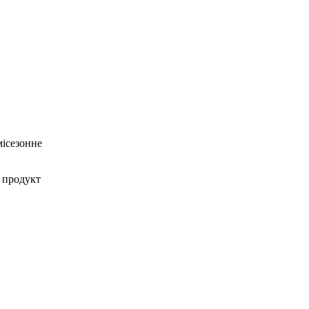
місезонне
 продукт