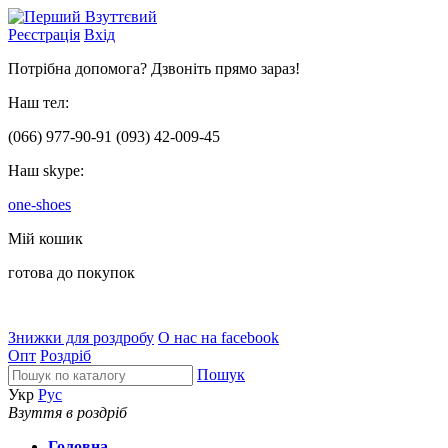
Реєстрація
Вхід
Потрібна допомога? Дзвоніть прямо зараз!
Наш тел:
(066)
977-90-91
(093)
42-009-45
Наш skype:
one-shoes
Мій кошик
готова до покупок
Знижки для роздробу
О нас на facebook
Опт
Роздріб
Пошук
Укр
Рус
Взуття в роздріб
Головна