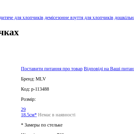
дитяче для хлопчиків
демісезонне взуття для хлопчиків
дошкільна
учках
Поставити питання про товар
Відповіді на Ваші пита
Бренд:
MLV
Код:
p-113488
Розмір:
29
18.5см*
Немає в наявності
* Замеры по стельке