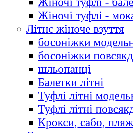
Жіночі туфлі - бал
Жіночі туфлі - мо
Літнє жіноче взуття
босоніжки модельн
босоніжки повсякд
шльопанці
Балетки літні
Туфлі літні модель
Туфлі літні повсяк
Крокси, сабо, пляж