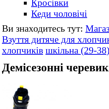
Кросівки
Кеди чоловічі
Ви знаходитесь тут:
Мага
Взуття дитяче для хлопчи
хлопчиків
шкільна (29-38
Демісезонні череви