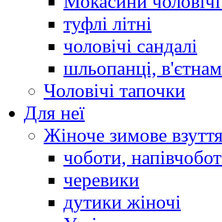
Мокасини чоловічі 
туфлі літні
чоловічі сандалі
шльопанці, в'єтна
Чоловічі тапочки
Для неї
Жіноче зимове взутт
чоботи, напівчобо
черевики
дутики жіночі