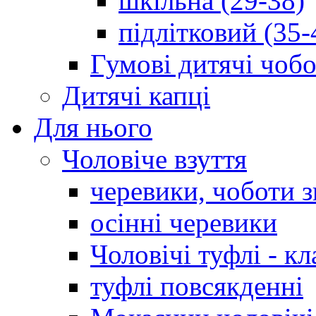
шкільна (29-38)
підлітковий (35-
Гумові дитячі чоб
Дитячі капці
Для нього
Чоловіче взуття
черевики, чоботи 
осінні черевики
Чоловічі туфлі - кл
туфлі повсякденні