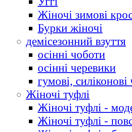
Уггі
Жіночі зимові кро
Бурки жіночі
демісезонний взуття
осінні чоботи
осінні черевики
гумові, силіконові
Жіночі туфлі
Жіночі туфлі - мод
Жіночі туфлі - пов