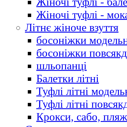
Жіночі туфлі - бал
Жіночі туфлі - мо
Літнє жіноче взуття
босоніжки модельн
босоніжки повсякд
шльопанці
Балетки літні
Туфлі літні модель
Туфлі літні повсяк
Крокси, сабо, пляж