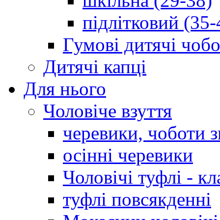
шкільна (29-38)
підлітковий (35-
Гумові дитячі чоб
Дитячі капці
Для нього
Чоловіче взуття
черевики, чоботи 
осінні черевики
Чоловічі туфлі - кл
туфлі повсякденні