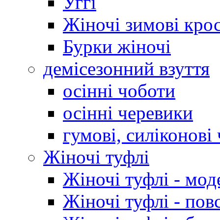
Уггі
Жіночі зимові кро
Бурки жіночі
демісезонний взуття
осінні чоботи
осінні черевики
гумові, силіконові
Жіночі туфлі
Жіночі туфлі - мод
Жіночі туфлі - пов