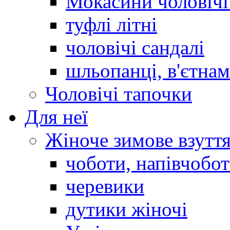
Мокасини чоловічі 
туфлі літні
чоловічі сандалі
шльопанці, в'єтна
Чоловічі тапочки
Для неї
Жіноче зимове взутт
чоботи, напівчобо
черевики
дутики жіночі