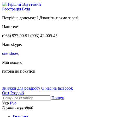
Реєстрація
Вхід
Потрібна допомога? Дзвоніть прямо зараз!
Наш тел:
(066)
977-90-91
(093)
42-009-45
Наш skype:
one-shoes
Мій кошик
готова до покупок
Знижки для роздробу
О нас на facebook
Опт
Роздріб
Пошук
Укр
Рус
Взуття в роздріб
Головна