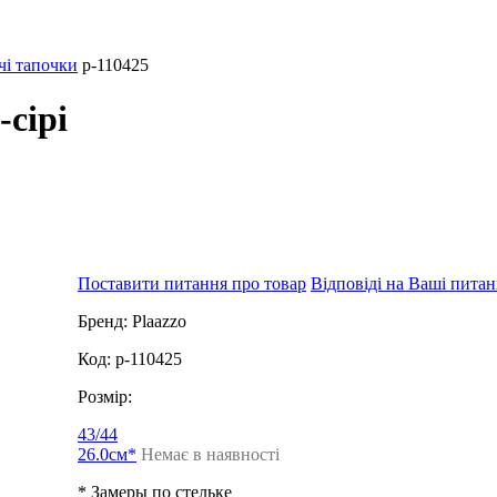
чі тапочки
p-110425
-сірі
Поставити питання про товар
Відповіді на Ваші пита
Бренд:
Plaazzo
Код:
p-110425
Розмір:
43/44
26.0см*
Немає в наявності
* Замеры по стельке