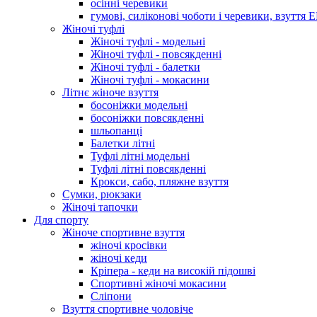
осінні черевики
гумові, силіконові чоботи і черевики, взуття 
Жіночі туфлі
Жіночі туфлі - модельні
Жіночі туфлі - повсякденні
Жіночі туфлі - балетки
Жіночі туфлі - мокасини
Літнє жіноче взуття
босоніжки модельні
босоніжки повсякденні
шльопанці
Балетки літні
Туфлі літні модельні
Туфлі літні повсякденні
Крокси, сабо, пляжне взуття
Сумки, рюкзаки
Жіночі тапочки
Для спорту
Жіноче спортивне взуття
жіночі кросівки
жіночі кеди
Кріпера - кеди на високій підошві
Спортивні жіночі мокасини
Сліпони
Взуття спортивне чоловіче