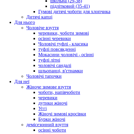
шкільна (29-38)
підлітковий (35-41)
Гумові дитячі чоботи для хлопчика
Дитячі капці
Для нього
Чоловіче взуття
черевики, чоботи зимові
осінні черевики
Чоловічі туфлі - класика
туфлі повсякденні
Мокасини чоловічі - осінні
туфлі літні
чоловічі сандалі
шльопанці, в'єтнамки
Чоловічі тапочки
Для неї
Жіноче зимове взуття
чоботи, напівчоботи
черевики
дутики жіночі
Уггі
Жіночі зимові кросівки
Бурки жіночі
демісезонний взуття
осінні чоботи